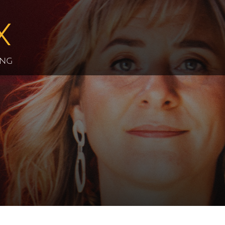
X
ing